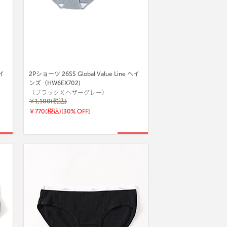
ヘイ
2Pショーツ 26SS Global Value Line ヘイ
ンズ（HW6EX702)
（ブラックＸヘザーグレー）
￥1,100(税込)
￥770(税込)
[30% OFF]