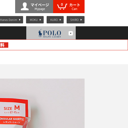
0
マイページ
カート
Mypage
Cart
Hanes Denim
MOKU
KURO
SHIRO