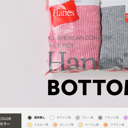
選択無し
ホワイト系
グレー系
ブラック系
COLOR
カラー
イエロー系
オレンジ系
ベージュ系
ブラウン系