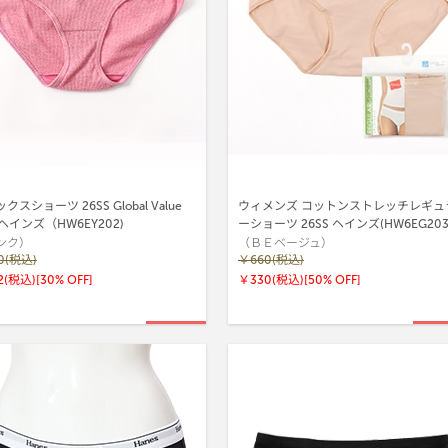
クスショーツ 26SS Global Value
ウィメンズ コットンストレッチレギュ
e ヘインズ（HW6EY202)
ーショーツ 26SS ヘインズ(HW6EG20
ンク）
（ＢＥベージュ）
0(税込)
￥660(税込)
2(税込)
[30% OFF]
￥330(税込)
[50% OFF]