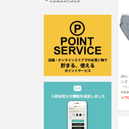
アクセサリーライン
2Pショ
ンズ（
（サ
￥1,
￥77