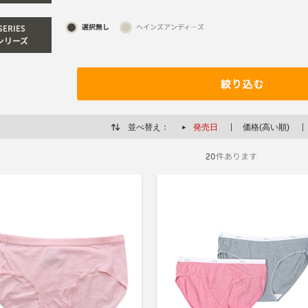
選択無し
ヘインズアンディ―ズ
SERIES
シリーズ
並べ替え：
発売日
価格(高い順)
件あります
20