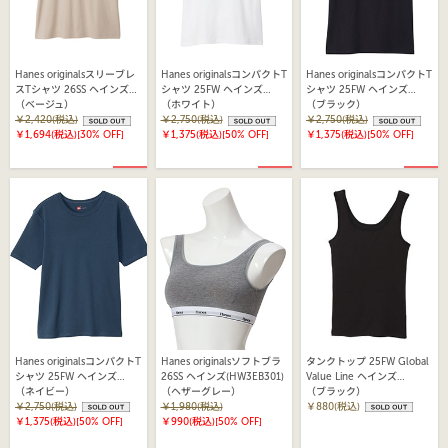
Hanes originalsスリーブレ
Hanes originalsコンパクトT
Hanes originalsコンパクトT
スTシャツ 26SS ヘインズ
シャツ 25FW ヘインズ
シャツ 25FW ヘインズ
(HW3-B102)
（ベージュ）
(HW1-B105)
（ホワイト）
(HW1-B105)
（ブラック）
￥2,420(税込)
￥2,750(税込)
￥2,750(税込)
￥1,694(税込)
[30% OFF]
￥1,375(税込)
[50% OFF]
￥1,375(税込)
[50% OFF]
Hanes originalsコンパクトT
Hanes originalsソフトブラ
タンクトップ 25FW Global
シャツ 25FW ヘインズ
26SS ヘインズ(HW3EB301)
Value Line ヘインズ
(HW1-B105)
（ネイビー）
（ヘザーグレー）
（HW2EX104)
（ブラック）
￥2,750(税込)
￥1,980(税込)
￥880(税込)
￥1,375(税込)
[50% OFF]
￥990(税込)
[50% OFF]