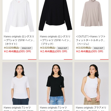
Hanes originals ロングスリ
Hanes originals ロングスリ
＜OUTLET＞Hanes ソフト
ーブTシャツ 25FW ヘイン
ーブTシャツ 25FW ヘイン
フィットタートルネックロ
ズ(HW4-C103)
（ホワイト）
ズ(HW4-C103)
（ブラック）
ングスリーブTシャツ ヘイ
（ベージュ）
￥3,520(税込)
￥3,520(税込)
ンズ(HW4-A505)
￥3,520(税込)
￥2,464(税込)
[30% OFF]
￥2,464(税込)
[30% OFF]
￥2,464(税込)
[30% OFF]
Hanes originals Tシャツ
Hanes originals Tシャツ
Hanes originals ブラアメリ