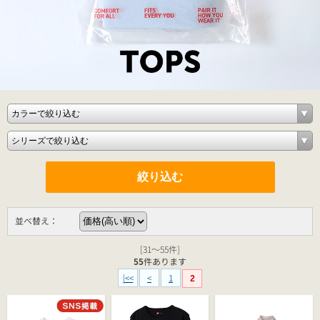
並べ替え：
[31～55件]
55
件あります
|<<
<
1
2