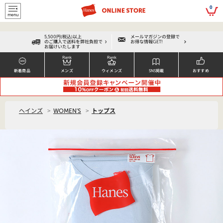
script>
0
5,500円(税込)以上
メールマガジンの登録で
のご購入で送料を弊社負担で
お得な情報GET!
お届けいたします
新着商品
メンズ
ウィメンズ
SNS掲載
おすすめ
>
>
ヘインズ
WOMEN'S
トップス