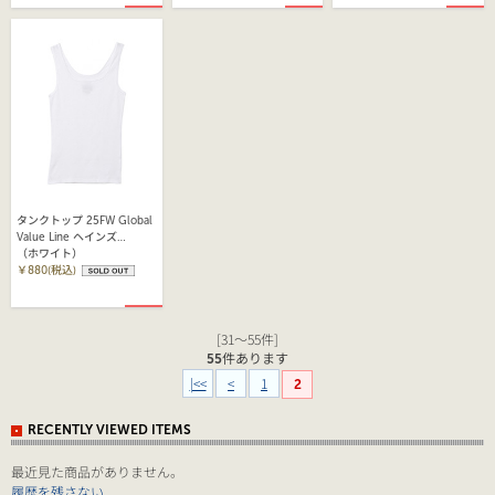
タンクトップ 25FW Global
Value Line ヘインズ
（HW2EX104)
（ホワイト）
￥880(税込)
[31～55件]
55
件あります
|<<
<
1
2
RECENTLY VIEWED ITEMS
最近見た商品がありません。
履歴を残さない