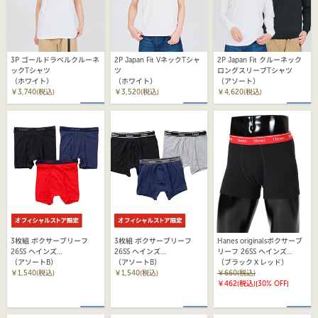
3P ゴールドラベルクルーネ
2P Japan Fit VネックTシャ
2P Japan Fit クルーネック
ックTシャツ
ツ
ロングスリーブTシャツ
（ホワイト）
（ホワイト）
（アソート）
￥3,740(税込)
￥3,520(税込)
￥4,620(税込)
3枚組 ボクサーブリーフ
3枚組 ボクサーブリーフ
Hanes originalsボクサーブ
26SS ヘインズ
26SS ヘインズ
リーフ 26SS ヘインズ
(HM6EA705S)
（アソートB）
(HM6EA706S)
（アソートB）
(HM6EB201)
（ブラックＸレッド）
￥1,540(税込)
￥1,540(税込)
￥660(税込)
￥462(税込)
[30% OFF]