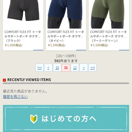
COMFORT FLEX FIT トータ
COMFORT FLEX FIT トータ
COMFORT FLEX FIT トータ
ルサポートポーチ ボクサー
ルサポートポーチ ボクサー
ルサポートポーチ ボクサー
ブリーフ 26SS ヘインズ
（ブラック）
ブリーフ 26SS ヘインズ
（ネイビー）
ブリーフ 26SS ヘインズ
（アーミーグリーン）
(HM6EW101)
￥1,100(税込)
(HM6EW101)
￥1,100(税込)
(HM6EW101)
￥1,100(税込)
[181～198件]
361
件あります
|<<
<
10
12
>
>>|
11
RECENTLY VIEWED ITEMS
最近見た商品がありません。
履歴を残さない