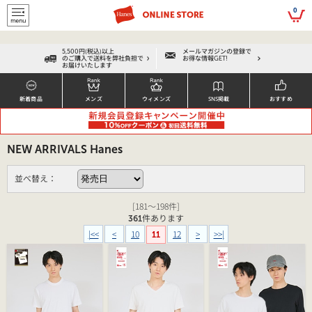
script>
0
5,500円(税込)以上
メールマガジンの登録で
のご購入で送料を弊社負担で
お得な情報GET!
お届けいたします
新着商品
メンズ
ウィメンズ
SNS掲載
おすすめ
NEW ARRIVALS Hanes
並べ替え：
[181～198件]
361
件あります
|<<
<
10
12
>
>>|
11