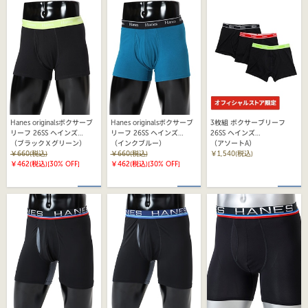
Hanes originalsボクサーブ
Hanes originalsボクサーブ
3枚組 ボクサーブリーフ
リーフ 26SS ヘインズ
リーフ 26SS ヘインズ
26SS ヘインズ
(HM6EB201)
（ブラックＸグリーン）
(HM6EB201)
（インクブルー）
(HM6EA706S)
（アソートA）
￥660(税込)
￥660(税込)
￥1,540(税込)
￥462(税込)
[30% OFF]
￥462(税込)
[30% OFF]