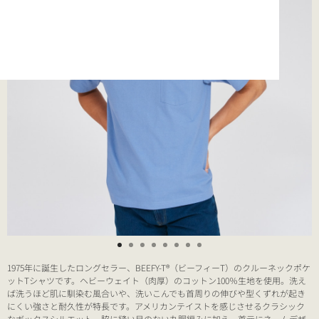
1975年に誕生したロングセラー、BEEFY-T®（ビーフィーT）のクルーネックポケ
ットTシャツです。ヘビーウェイト（肉厚）のコットン100％生地を使用。洗え
ば洗うほど肌に馴染む風合いや、洗いこんでも首周りの伸びや型くずれが起き
にくい強さと耐久性が特長です。アメリカンテイストを感じさせるクラシック
なボックスシルエット。脇に縫い目のない丸胴編みに加え、首元にネームデザ