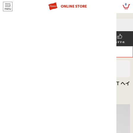
script>
0
5,500円(税込)以上
メールマガジンの登録で
のご購入で送料を弊社負担で
お得な情報GET!
お届けいたします
新着商品
メンズ
ウィメンズ
SNS掲載
おすすめ
>
>
ヘインズ
MEN'S
Tシャツ
【XSサイズ】BEEFY-T ポケットTシャツ 26SS BEEFY-T ヘイ
ンズ(H5190)