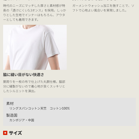
時代のニーズにマッチした厚さと素材感が特
ガーメントウォッシュ加工を施すことで、ソ
長の「透けにくい5.3オンス」を採用。しっか
フトで心地よい風合いを実現しました。
りとした生地でインナーはもちろん、アウタ
ーとしても着用できます。
脇に縫い目がない快適さ
胴周りを一枚の布で仕上げた丸胴仕様。脇部
分に縫製がないので着心地が良くスッキリと
したシルエットを演出。
素材
リングスパンコットン天竺 コットン100%
製造国
カンボジア・中国