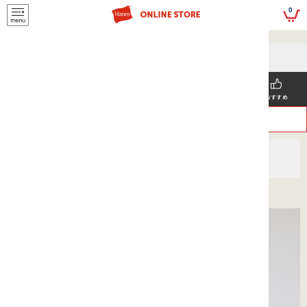
script>
0
5,500円(税込)以上
メールマガジンの登録で
のご購入で送料を弊社負担で
お得な情報GET!
お届けいたします
新着商品
メンズ
ウィメンズ
SNS掲載
おすすめ
>
>
ヘインズ
MEN'S
2枚組 Tシャツ
2P Japan Fit クルーネックロングスリーブTシャツ