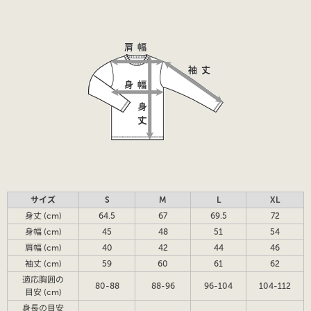
サイズ
S
M
L
XL
身丈 (cm)
64.5
67
69.5
72
身幅 (cm)
45
48
51
54
肩幅 (cm)
40
42
44
46
袖丈 (cm)
59
60
61
62
適応胸囲の
80-88
88-96
96-104
104-112
目安 (cm)
身長の目安