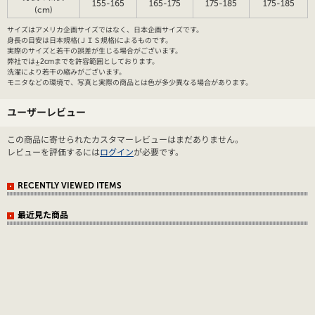
155-165
165-175
175-185
175-185
(cm)
サイズはアメリカ企画サイズではなく、日本企画サイズです。
身長の目安は日本規格(ＪＩＳ規格)によるものです。
実際のサイズと若干の誤差が生じる場合がございます。
弊社では±2cmまでを許容範囲としております。
洗濯により若干の縮みがございます。
モニタなどの環境で、写真と実際の商品とは色が多少異なる場合があります。
ユーザーレビュー
この商品に寄せられたカスタマーレビューはまだありません。
レビューを評価するには
ログイン
が必要です。
RECENTLY VIEWED ITEMS
最近見た商品