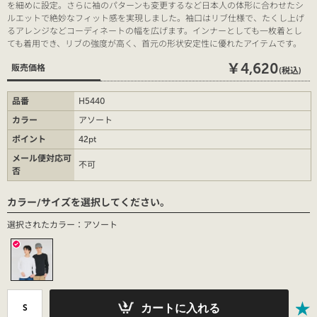
を細めに設定。さらに袖のパターンも変更するなど日本人の体形に合わせたシ
ルエットで絶妙なフィット感を実現しました。袖口はリブ仕様で、たくし上げ
るアレンジなどコーディネートの幅を広げます。インナーとしても一枚着とし
ても着用でき、リブの強度が高く、首元の形状安定性に優れたアイテムです。
￥4,620
販売価格
(税込)
品番
H5440
カラー
アソート
ポイント
42pt
メール便対応可
不可
否
カラー/サイズを選択してください。
選択されたカラー：アソート
カートに入れる
S