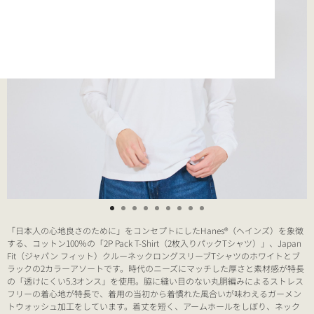
「日本人の心地良さのために」をコンセプトにしたHanes®（ヘインズ）を象徴
する、コットン100％の「2P Pack T-Shirt（2枚入りパックTシャツ）」、Japan
Fit（ジャパン フィット）クルーネックロングスリーブTシャツのホワイトとブ
ラックの2カラーアソートです。時代のニーズにマッチした厚さと素材感が特長
の「透けにくい5.3オンス」を使用。脇に縫い目のない丸胴編みによるストレス
フリーの着心地が特長で、着用の当初から着慣れた風合いが味わえるガーメン
トウォッシュ加工をしています。着丈を短く、アームホールをしぼり、ネック