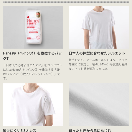
Hanes®（ヘインズ）を象徴するパッ
日本人の体型に合わせたシルエット
クT
着丈を短く、アームホールをしぼり、ネック
を細めに設定し、袖のパターンも変更し絶妙
「日本人の心地よさのために」をコンセプト
なフィット感を追及しました。
にしたHanes®（ヘインズ）を象徴する「2P
Pack T-Shirt（2枚入りパックTシャツ）」で
す。
透けにくい5.3オンス
買ったときから肌になじむ