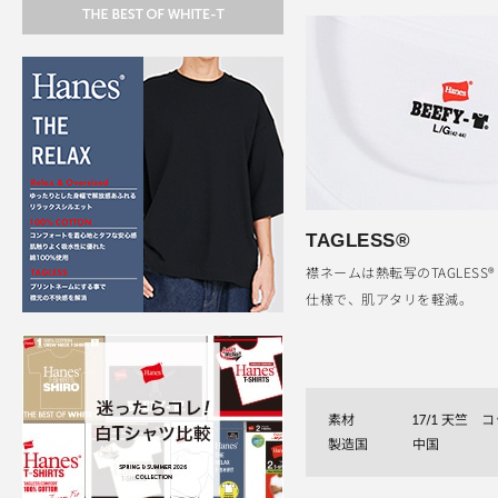
TAGLESS®
襟ネームは熱転写のTAGLESS
仕様で、肌アタリを軽減。
素材
17/1 天竺 
製造国
中国