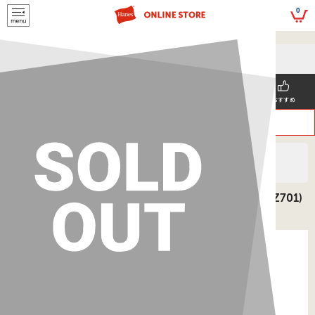
script>
0
5,500円(税込)以上
メールマガジンの登録で
のご購入で送料を弊社負担で
お得な情報GET!
お届けいたします
新着商品
メンズ
ウィメンズ
SNS掲載
おすすめ
>
>
ヘインズ
KIDS'
ボトムス
キッズ 2枚組 ボクサーブリーフ 26SS ヘインズ(HB6EZ701)