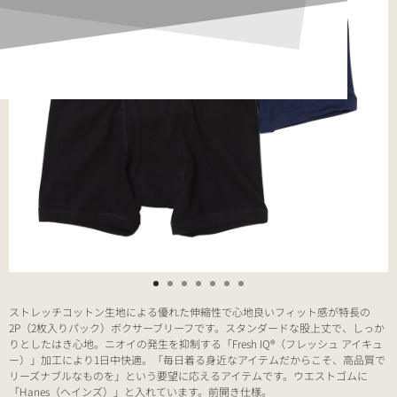
ストレッチコットン生地による優れた伸縮性で心地良いフィット感が特長の
2P（2枚入りパック）ボクサーブリーフです。スタンダードな股上丈で、しっか
りとしたはき心地。ニオイの発生を抑制する「Fresh IQ®（フレッシュ アイキュ
ー）」加工により1日中快適。「毎日着る身近なアイテムだからこそ、高品質で
リーズナブルなものを」という要望に応えるアイテムです。ウエストゴムに
「Hanes（ヘインズ）」と入れています。前開き仕様。