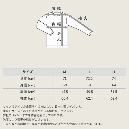
サイズ
M
L
LL
身丈 (cm)
71
72.5
74
身幅 (cm)
58
61
64
肩幅 (cm)
47.5
49.5
51.5
袖丈 (cm)
60.4
62.4
62.4
サイズはアメリカ企画サイズではなく、日本企画サイズです。
実際のサイズと若干の誤差が生じる場合がございます。
弊社では±2cmまでを許容範囲としております。
洗濯により若干の縮みがございます。
モニタなどの環境で、写真と実際の商品とは色が多少異なる場合があります。