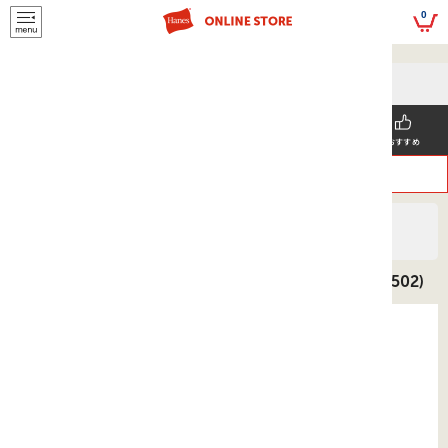
script>
0
5,500円(税込)以上
メールマガジンの登録で
のご購入で送料を弊社負担で
お得な情報GET!
お届けいたします
新着商品
メンズ
ウィメンズ
SNS掲載
おすすめ
>
>
ヘインズ
MEN'S
カジュアル
ストレッチデニムカバーオール 26SS ヘインズ(HLKD502)