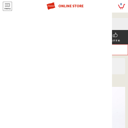
script>
0
5,500円(税込)以上
メールマガジンの登録で
のご購入で送料を弊社負担で
お得な情報GET!
お届けいたします
新着商品
メンズ
ウィメンズ
SNS掲載
おすすめ
>
>
ヘインズ
UNISEX
アクセサリー
ミニロゴキャップ 26SS ヘインズ(HLTD101)