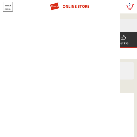
script>
0
5,500円(税込)以上
メールマガジンの登録で
のご購入で送料を弊社負担で
お得な情報GET!
お届けいたします
新着商品
メンズ
ウィメンズ
SNS掲載
おすすめ
>
>
ヘインズ
UNISEX
アクセサリー
ツートンキャップ 26SS ヘインズ(HLTD102)