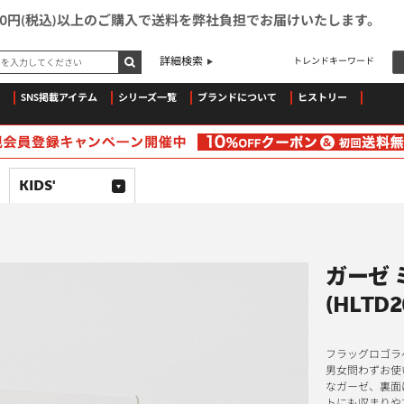
500円(税込)以上のご購入で送料を弊社負担でお届けいたします。
ドを入力してください
詳細検索
トレンドキーワード
SNS掲載アイテム
シリーズ一覧
ブランドについて
ヒストリー
KIDS'
ガーゼ 
(HLTD2
フラッグロゴラ
男女問わずお使
なガーゼ、裏面
トにも収まりや