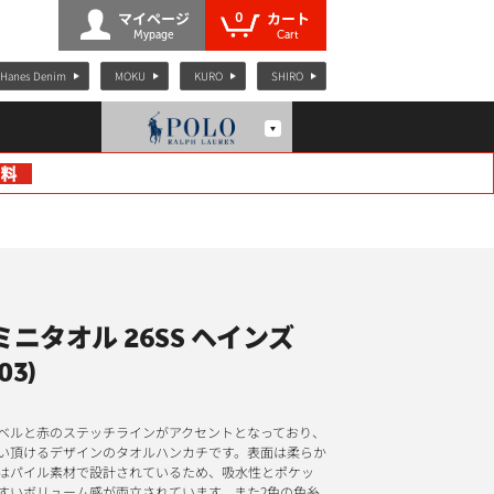
0
マイページ
カート
Mypage
Cart
Hanes Denim
MOKU
KURO
SHIRO
ミニタオル 26SS ヘインズ
03)
ベルと赤のステッチラインがアクセントとなっており、
い頂けるデザインのタオルハンカチです。表面は柔らか
はパイル素材で設計されているため、吸水性とポケッ
すいボリューム感が両立されています。また2色の色糸