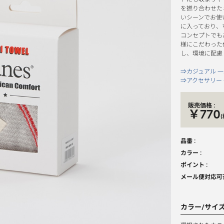
を撚り合わせた
いシーンでお使
に入っており、
コンセプトでも
様にこだわった
し、環境に配慮
⇒カジュアル 
⇒アクセサリー
販売価格 :
￥770
品番 :
カラー :
ポイント :
メール便対応可否
カラー/サイ