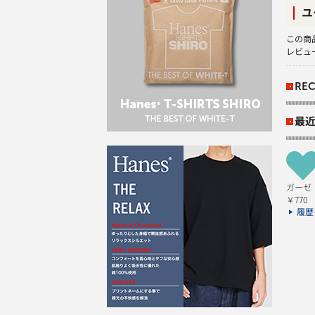
ユ
この商
レビュ
REC
最
ガーゼ 
￥770
履歴