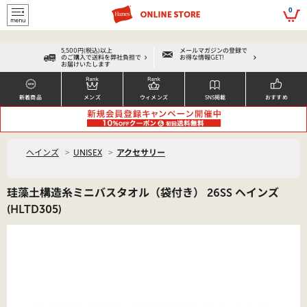
script>
0
5,500円(税込)以上
メールマガジンの登録で
のご購入で送料を弊社負担で
お得な情報GET!
お届けいたします
新着商品
メンズ
ウィメンズ
SNS掲載
おすすめ
>
>
ヘインズ
UNISEX
アクセサリー
珪藻土構造糸ミニバスタオル（袋付き） 26SS ヘインズ
(HLTD305)