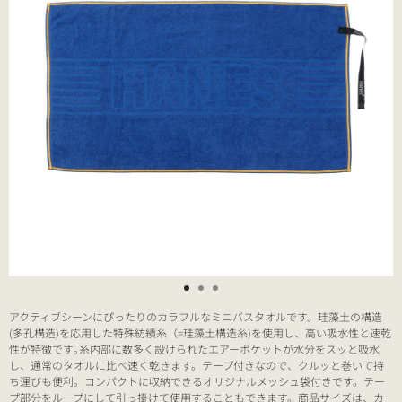
アクティブシーンにぴったりのカラフルなミニバスタオルです。珪藻土の構造
(多孔構造)を応用した特殊紡績糸（=珪藻土構造糸)を使用し、高い吸水性と速乾
性が特徴です｡糸内部に数多く設けられたエアーポケットが水分をスッと吸水
し、通常のタオルに比べ速く乾きます。テープ付きなので、クルッと巻いて持
ち運びも便利。コンパクトに収納できるオリジナルメッシュ袋付きです。テー
プ部分をループにして引っ掛けて使用することもできます。商品サイズは、カ