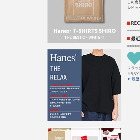
この商
レビュ
REC
最
フラッグ
￥5,390
履歴