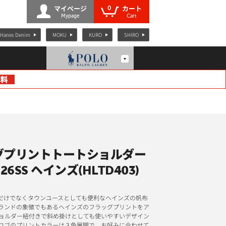
0
マイページ
カート
Mypage
Cart
Hanes Denim
MOKU
KURO
SHIRO
グプリントトートショルダー
26SS ヘインズ(HLTD403)
だけでなくタウンユースとしても便利なヘインズの帆布
ランドの象徴でもあるヘインズのフラッグプリントをア
ョルダー紐付きで斜め掛けとしても使いやすいデザイン
ロゴのプリントカラーは３色展開で、お好みに合わせて