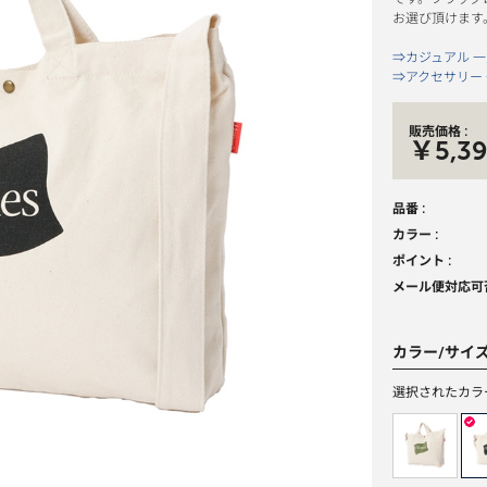
お選び頂けます
⇒カジュアル 
⇒アクセサリー
販売価格 :
￥5,3
品番 :
カラー :
ポイント :
メール便対応可否
カラー/サイ
選択されたカラ