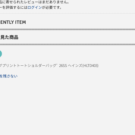
品に寄せられたレビューはまだありません。
ーを評価するには
ログイン
が必要です。
ENTLY ITEM
近見た商品
プリントトートショルダーバッグﾞ 26SS ヘインズ(HLTD403)
を残さない