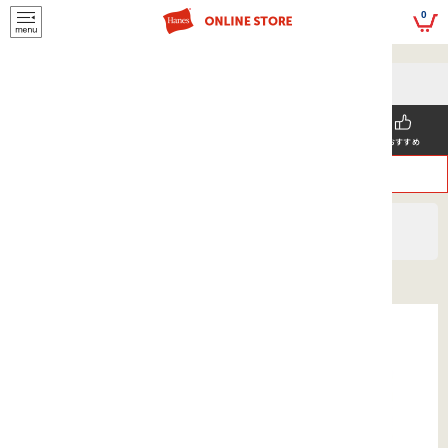
script>
0
5,500円(税込)以上
メールマガジンの登録で
のご購入で送料を弊社負担で
お得な情報GET!
お届けいたします
新着商品
メンズ
ウィメンズ
SNS掲載
おすすめ
>
>
ヘインズ
UNISEX
アクセサリー
２WAYレジャーシート 26SS ヘインズ(HLTD901)