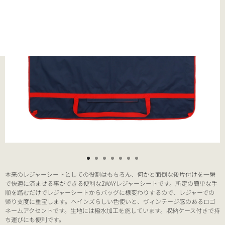
本来のレジャーシートとしての役割はもちろん、何かと面倒な後片付けを一瞬
で快適に済ませる事ができる便利な2WAYレジャーシートです。所定の簡単な手
順を踏むだけでレジャーシートからバッグに様変わりするので、レジャーでの
帰り支度に重宝します。ヘインズらしい色使いと、ヴィンテージ感のあるロゴ
ネームアクセントです。生地には撥水加工を施しています。収納ケース付きで持
ち運びにも便利です。