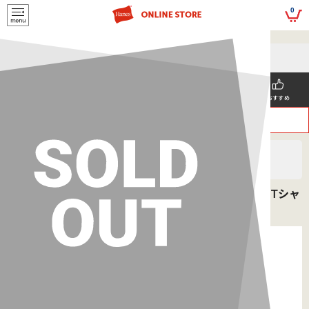
script>
0
5,500円(税込)以上
メールマガジンの登録で
のご購入で送料を弊社負担で
お得な情報GET!
お届けいたします
新着商品
メンズ
ウィメンズ
SNS掲載
おすすめ
>
>
ヘインズ
MEN'S
Tシャツ
Hanes THE RELAX リラックスフィット クルーネックTシャ
ツ 26SS ヘインズ(HM1-D204)