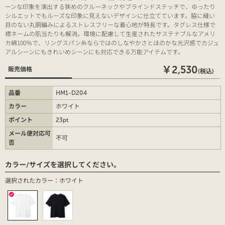
ーンな印象を演出する狭めのクルーネックやブラインドステッチで、ゆったり
シルエットでもルーズな印象に見えないデザインに仕立てています。脇に縫い
目のない丸胴編みによるストレスフリーな着心地が特長です。タグレス仕様で
襟ネームの肌当たりも解消。環境に配慮して生産されたサステナブルなアメリ
カ綿100％で、リングスパン糸ならではのしなやかさとほのかな光沢感でカジュ
アルシーンにもきれいめシーンにも対応できる万能アイテムです。
￥2,530
販売価格
(税込)
品番
HM1-D204
カラー
ホワイト
ポイント
23pt
メール便対応可
不可
否
カラー/サイズを選択してください。
選択されたカラー：ホワイト