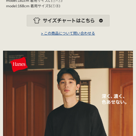
model:181cm 着用サイズL (①-⑦)
model:168cm 着用サイズS(①⑧)
> この商品について問い合わせる