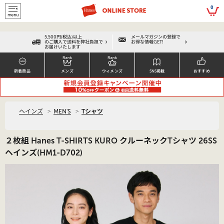
script>
0
5,500円(税込)以上
メールマガジンの登録で
のご購入で送料を弊社負担で
お得な情報GET!
お届けいたします
新着商品
メンズ
ウィメンズ
SNS掲載
おすすめ
>
>
ヘインズ
MEN'S
Tシャツ
２枚組 Hanes T-SHIRTS KURO クルーネックTシャツ 26SS
ヘインズ(HM1-D702)