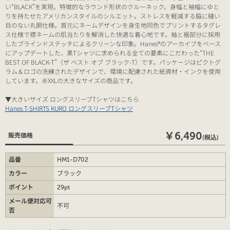
い“BLACK”を実現。特徴的なラウンド形状のクルーネック。身幅と袖幅にゆと
りを持たせたアメリカンスタイルのシルエット。ストレスを軽減する脇に縫い
目のない丸胴仕様。首元にネームデザインを身生地同色でプリントするタグレ
ス仕様で襟ネームの肌当たりを解消した快適な着心地です。袖と裾部分に採用
したブラインドステッチによるクリーンな印象。Hanes®のアーカイブをベース
にアップデートした、黒Tシャツに求められる全ての要素にこだわった“THE
BEST OF BLACK-T”（ザ ベスト オブ ブラック-T）です。パッケージはピクトグ
ラム＆ロゴの洗練されたデザインで、環境に配慮された紙資材・インクを使用
しています。※XXLの大きなサイズの商品です。
▼大きいサイズ ロングスリーブTシャツはこちら
Hanes T-SHIRTS KURO ロングスリーブTシャツ
￥6,490
販売価格
(税込)
品番
HM1-D702
カラー
ブラック
ポイント
29pt
メール便対応可
不可
否