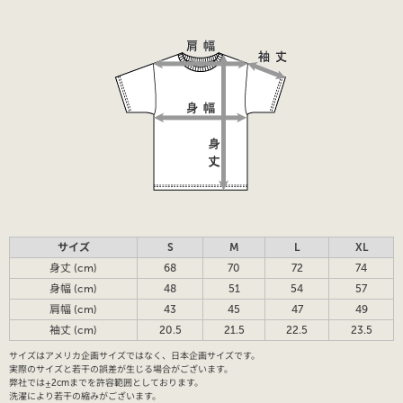
サイズ
S
M
L
XL
身丈 (cm)
68
70
72
74
身幅 (cm)
48
51
54
57
肩幅 (cm)
43
45
47
49
袖丈 (cm)
20.5
21.5
22.5
23.5
サイズはアメリカ企画サイズではなく、日本企画サイズです。
実際のサイズと若干の誤差が生じる場合がございます。
弊社では±2cmまでを許容範囲としております。
洗濯により若干の縮みがございます。