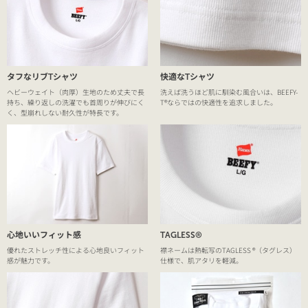
タフなリブTシャツ
快適なTシャツ
ヘビーウェイト（肉厚）生地のため丈夫で長
洗えば洗うほど肌に馴染む風合いは、BEEFY-
持ち、繰り返しの洗濯でも首周りが伸びにく
T®ならではの快適性を追求しました。
く、型崩れしない耐久性が特長です。
心地いいフィット感
TAGLESS®
優れたストレッチ性による心地良いフィット
襟ネームは熱転写のTAGLESS ®（タグレス）
感が魅力です。
仕様で、肌アタリを軽減。