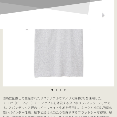
環境に配慮して生産されたサステナブルなアメリカ綿100％を使用した、
BEEFY®（ビーフィー）のコンセプトを体現するタフなリブVネックTシャツで
す。スパンデックス混のヘビーウェイト生地を使用し、ネックと袖口は強度の
高いバインダー仕様。袖下と脇は肌当たりを解消するフラットシーマ縫製。繰
り返しの洗濯でも首周りが伸びにくく、型くずれしにくい耐久性が魅力です。