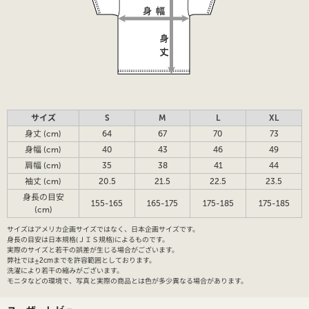
サイズ
S
M
L
XL
身丈 (cm)
64
67
70
73
身幅 (cm)
40
43
46
49
肩幅 (cm)
35
38
41
44
袖丈 (cm)
20.5
21.5
22.5
23.5
身長の目安
155-165
165-175
175-185
175-185
(cm)
サイズはアメリカ企画サイズではなく、日本企画サイズです。
身長の目安は日本規格(ＪＩＳ規格)によるものです。
実際のサイズと若干の誤差が生じる場合がございます。
弊社では±2cmまでを許容範囲としております。
洗濯により若干の縮みがございます。
モニタなどの環境で、写真と実際の商品とは色が多少異なる場合があります。