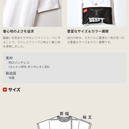
着心地のよさを追求
豊富なサイズ＆カラー展開
脇縫いを肌あたりがないフラットシーマにす
自分の好み、スタイルに最適な一枚が見つか
ることで、ストレスフリーで心地よい着心地
る豊富なサイズ＆カラー展開です。
を実現しました。
素材
RSスパンテレコ
(コットン97% ポリウレタン3%)
製造国
中国