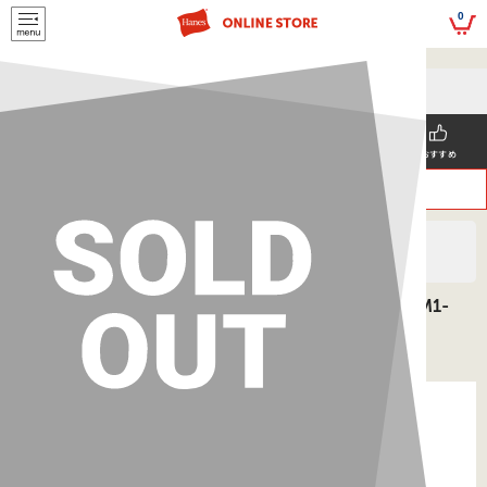
script>
0
5,500円(税込)以上
メールマガジンの登録で
のご購入で送料を弊社負担で
お得な情報GET!
お届けいたします
新着商品
メンズ
ウィメンズ
SNS掲載
おすすめ
>
>
ヘインズ
MEN'S
Tシャツ
BEEFY リブVネックTシャツ 26SS BEEFY ヘインズ(HM1-
T102)