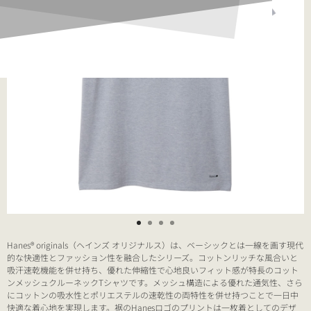
Hanes® originals（ヘインズ オリジナルス）は、ベーシックとは一線を画す現代
的な快適性とファッション性を融合したシリーズ。コットンリッチな風合いと
吸汗速乾機能を併せ持ち、優れた伸縮性で心地良いフィット感が特長のコット
ンメッシュクルーネックTシャツです。メッシュ構造による優れた通気性、さら
にコットンの吸水性とポリエステルの速乾性の両特性を併せ持つことで一日中
快適な着心地を実現します。裾のHanesロゴのプリントは一枚着としてのデザ