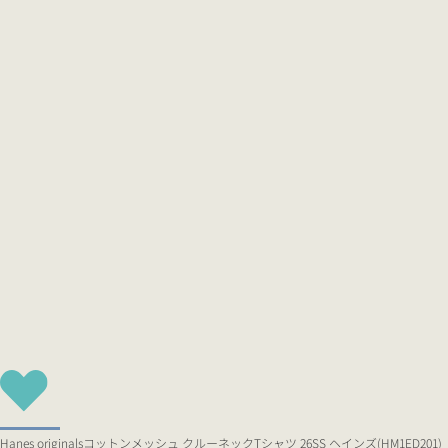
Hanes originalsコットンメッシュ クルーネックTシャツ 26SS ヘインズ(HM1ED201)