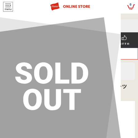
script>
0
5,500円(税込)以上
メールマガジンの登録で
のご購入で送料を弊社負担で
お得な情報GET!
お届けいたします
新着商品
メンズ
ウィメンズ
SNS掲載
おすすめ
>
>
ヘインズ
MEN'S
Tシャツ
Hanes originalsコットンメッシュ クルーネックTシャツ
26SS ヘインズ(HM1ED201)