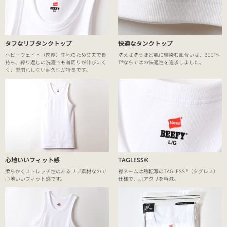
タフなリブタンクトップ
快適なタンクトップ
ヘビーウェイト（肉厚）生地のため丈夫で長
洗えば洗うほど肌に馴染む風合いは、BEEFY-
持ち、繰り返しの洗濯でも首周りが伸びにく
T®ならではの快適性を追求しました。
く、型崩れしない耐久性が特長です。
心地いいフィット感
TAGLESS®
柔らかくストレッチ性のあるリブ素材なので
襟ネームは熱転写のTAGLESS ®（タグレス）
心地いいフィット感です。
仕様で、肌アタリを軽減。