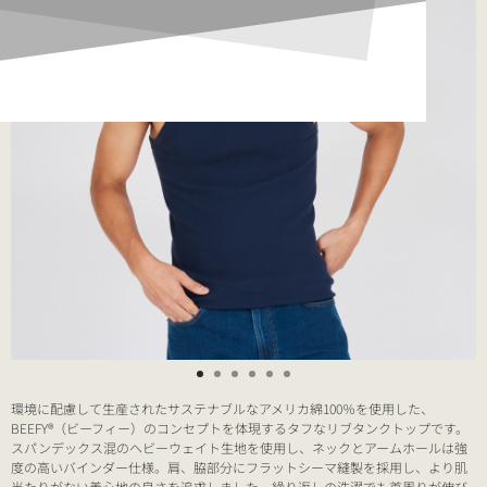
環境に配慮して生産されたサステナブルなアメリカ綿100％を使用した、
BEEFY®（ビーフィー）のコンセプトを体現するタフなリブタンクトップです。
スパンデックス混のヘビーウェイト生地を使用し、ネックとアームホールは強
度の高いバインダー仕様。肩、脇部分にフラットシーマ縫製を採用し、より肌
当たりがない着心地の良さを追求しました。繰り返しの洗濯でも首周りが伸び