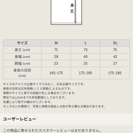
サイズ
M
L
XL
身丈 (cm)
71
73
75
身幅 (cm)
38
40
42
肩幅 (cm)
23
25
27
身長の目安
165-175
175-185
175-185
(cm)
サイズはアメリカ企画サイズではなく、日本企画サイズです。
身長の目安は日本規格(ＪＩＳ規格)によるものです。
実際のサイズと若干の誤差が生じる場合がございます。
弊社では±2cmまでを許容範囲としております。
洗濯により若干の縮みがございます。
モニタなどの環境で、写真と実際の商品とは色が多少異なる場合があります。
ユーザーレビュー
この商品に寄せられたカスタマーレビューはまだありません。