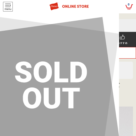
script>
0
5,500円(税込)以上
メールマガジンの登録で
のご購入で送料を弊社負担で
お得な情報GET!
お届けいたします
新着商品
メンズ
ウィメンズ
SNS掲載
おすすめ
>
>
ヘインズ
MEN'S
タンクトップ
ビーフィー リブタンクトップ 26SS BEEFY-T ヘインズ
(HM3-R102)