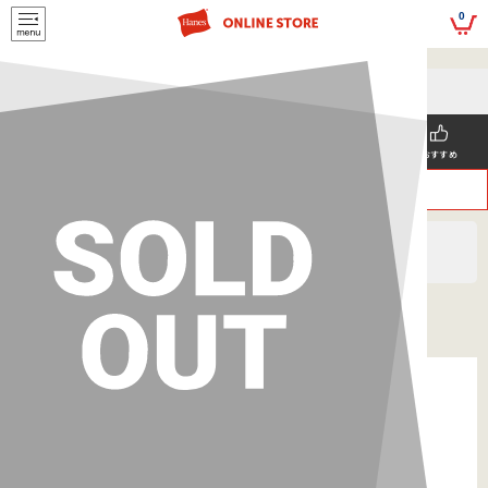
script>
0
5,500円(税込)以上
メールマガジンの登録で
のご購入で送料を弊社負担で
お得な情報GET!
お届けいたします
新着商品
メンズ
ウィメンズ
SNS掲載
おすすめ
>
>
ヘインズ
MEN'S
Tシャツ
BEEFY サーマルヘンリーネックロングスリーブ 25FW
BEEFY ヘインズ(HM4-S104)