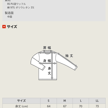
素材
RS PU混ワッフル
綿 97% ポリウレタン 3%
製造国
中国
サイズ
S
M
L
LL
身丈 (cm)
64
67
70
73