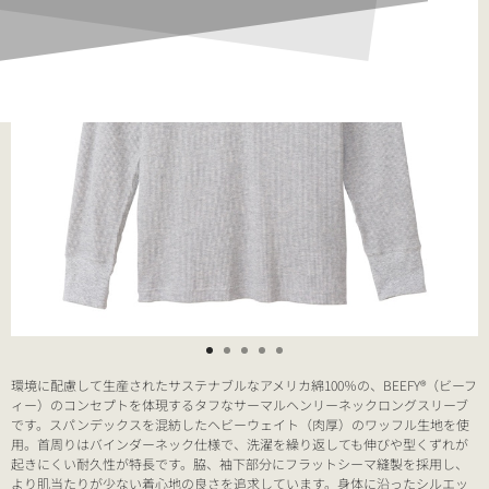
環境に配慮して生産されたサステナブルなアメリカ綿100％の、BEEFY®（ビーフ
ィー）のコンセプトを体現するタフなサーマルヘンリーネックロングスリーブ
です。スパンデックスを混紡したヘビーウェイト（肉厚）のワッフル生地を使
用。首周りはバインダーネック仕様で、洗濯を繰り返しても伸びや型くずれが
起きにくい耐久性が特長です。脇、袖下部分にフラットシーマ縫製を採用し、
より肌当たりが少ない着心地の良さを追求しています。身体に沿ったシルエッ