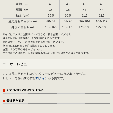
身幅 (cm)
40
43
46
49
肩幅 (cm)
35
38
41
44
袖丈 (cm)
59.5
60.5
61.5
62.5
適応胸囲の目安 (cm)
80-88
88-96
96-104
104-112
身長の目安 (cm)
155-165
165-175
175-185
175-185
サイズはアメリカ企画サイズではなく、日本企画サイズです。
身長の目安は日本規格(ＪＩＳ規格)によるものです。
実際のサイズと若干の誤差が生じる場合がございます。
弊社では±2cmまでを許容範囲としております。
洗濯により若干の縮みがございます。
モニタなどの環境で、写真と実際の商品とは色が多少異なる場合があります。
ユーザーレビュー
この商品に寄せられたカスタマーレビューはまだありません。
レビューを評価するには
ログイン
が必要です。
RECENTLY VIEWED ITEMS
最近見た商品