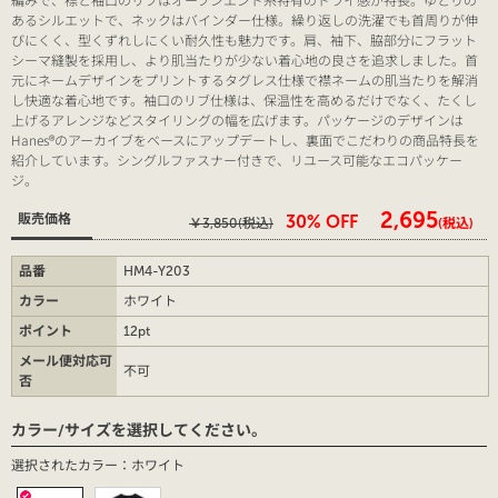
あるシルエットで、ネックはバインダー仕様。繰り返しの洗濯でも首周りが伸
びにくく、型くずれしにくい耐久性も魅力です。肩、袖下、脇部分にフラット
シーマ縫製を採用し、より肌当たりが少ない着心地の良さを追求しました。首
元にネームデザインをプリントするタグレス仕様で襟ネームの肌当たりを解消
し快適な着心地です。袖口のリブ仕様は、保温性を高めるだけでなく、たくし
上げるアレンジなどスタイリングの幅を広げます。パッケージのデザインは
Hanes®のアーカイブをベースにアップデートし、裏面でこだわりの商品特長を
紹介しています。シングルファスナー付きで、リユース可能なエコパッケー
ジ。
￥2,695
販売価格
30% OFF
￥3,850
(税込)
(税込)
品番
HM4-Y203
カラー
ホワイト
ポイント
12pt
メール便対応可
不可
否
カラー/サイズを選択してください。
選択されたカラー：ホワイト