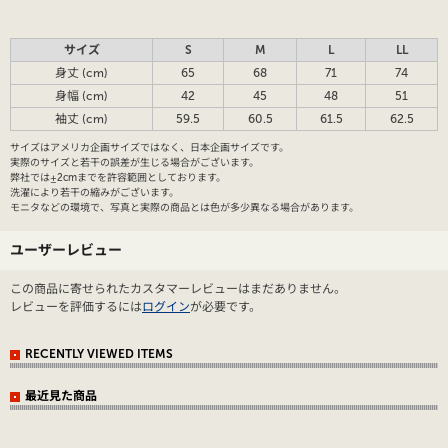
サイズ
S
M
L
LL
身丈 (cm)
65
68
71
74
身幅 (cm)
42
45
48
51
袖丈 (cm)
59.5
60.5
61.5
62.5
サイズはアメリカ企画サイズではなく、日本企画サイズです。
実際のサイズと若干の誤差が生じる場合がございます。
弊社では±2cmまでを許容範囲としております。
洗濯により若干の縮みがございます。
モニタなどの環境で、写真と実際の商品とは色が多少異なる場合があります。
ユーザーレビュー
この商品に寄せられたカスタマーレビューはまだありません。
レビューを評価するには
ログイン
が必要です。
RECENTLY VIEWED ITEMS
最近見た商品