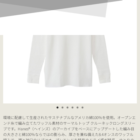
環境に配慮して生産されたサステナブルなアメリカ綿100％を使用。オープンエ
ンド糸で編み立てたワッフル素材のサーマルトップ クルーネックロングスリー
ブです。Hanes®（ヘインズ）のアーカイブをベースにアップデートした編み目
の大きさと綿100％ならではの膨らみ、厚さを兼ね備えた8.4オンスのワッフル
編みで、襟と袖口のリブはオープンエンド糸特有のドライ感が特長。ゆとりの