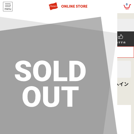
script>
0
5,500円(税込)以上
メールマガジンの登録で
のご購入で送料を弊社負担で
お得な情報GET!
お届けいたします
新着商品
メンズ
ウィメンズ
SNS掲載
おすすめ
>
>
ヘインズ
MEN'S
Tシャツ
サーマルトップ クルーネックロングスリーブ 25FW ヘイン
ズ(HM4-Y203)