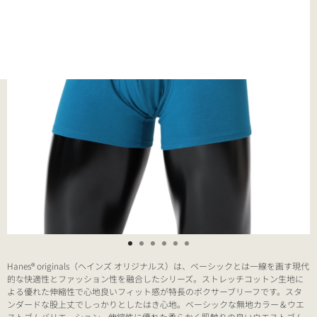
Hanes® originals（ヘインズ オリジナルス）は、ベーシックとは一線を画す現代
的な快適性とファッション性を融合したシリーズ。ストレッチコットン生地に
よる優れた伸縮性で心地良いフィット感が特長のボクサーブリーフです。スタ
ンダードな股上丈でしっかりとしたはき心地。ベーシックな無地カラー＆ウエ
ストゴムバリエーション、伸縮性に優れた柔らかく肌触りの良いウエストゴム