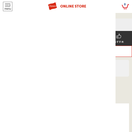
script>
0
5,500円(税込)以上
メールマガジンの登録で
のご購入で送料を弊社負担で
お得な情報GET!
お届けいたします
新着商品
メンズ
ウィメンズ
SNS掲載
おすすめ
>
>
ヘインズ
MEN'S
ボトムス
Hanes originalsボクサーブリーフ 26SS ヘインズ
(HM6EB201)