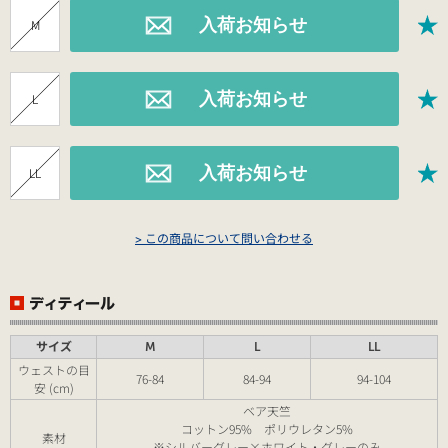
M
L
LL
> この商品について問い合わせる
サイズ
M
L
LL
ウェストの目
76-84
84-94
94-104
安 (cm)
ベア天竺
コットン95% ポリウレタン5%
素材
※シルバーグレー×ホワイト・グレーのみ