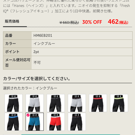
には「Hanes（ヘインズ）」と入れています。ニオイの発生を抑制する「Fresh
IQ®（フレッシュアイキュー）」加工により1日中快適。前開き仕様。
￥462
販売価格
30% OFF
￥660
(税込)
(税込)
品番
HM6EB201
カラー
インクブルー
ポイント
2pt
メール便対応可
不可
否
カラー/サイズを選択してください。
選択されたカラー：インクブルー