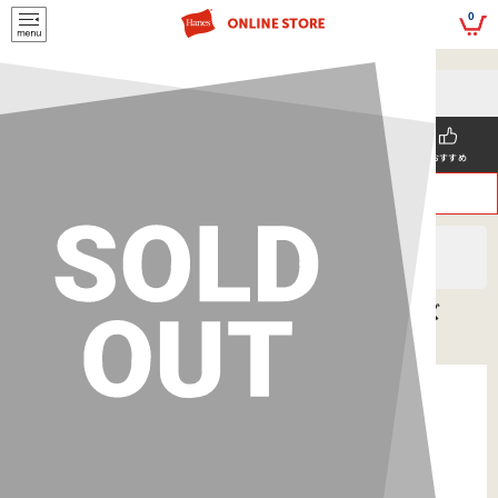
script>
0
5,500円(税込)以上
メールマガジンの登録で
のご購入で送料を弊社負担で
お得な情報GET!
お届けいたします
新着商品
メンズ
ウィメンズ
SNS掲載
おすすめ
>
>
ヘインズ
MEN'S
ボトムス
COMFORT FLEX FIT ボクサーブリーフ 26SS ヘインズ
(HM6ED103)