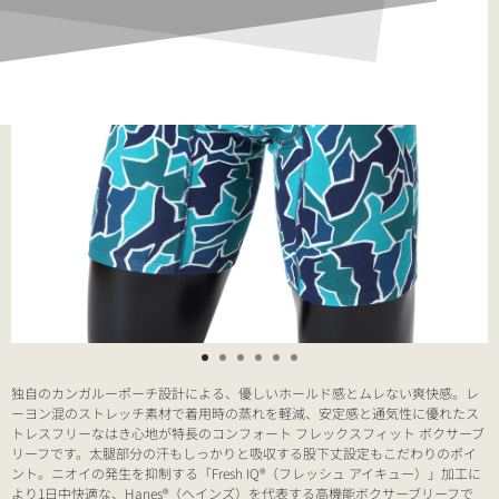
独自のカンガルーポーチ設計による、優しいホールド感とムレない爽快感。レ
ーヨン混のストレッチ素材で着用時の蒸れを軽減、安定感と通気性に優れたス
トレスフリーなはき心地が特長のコンフォート フレックスフィット ボクサーブ
リーフです。太腿部分の汗もしっかりと吸収する股下丈設定もこだわりのポイ
ント。ニオイの発生を抑制する「Fresh IQ®（フレッシュ アイキュー）」加工に
より1日中快適な、Hanes®（ヘインズ）を代表する高機能ボクサーブリーフで