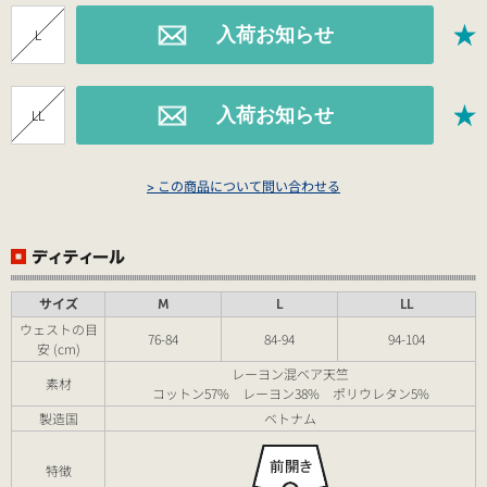
L
LL
> この商品について問い合わせる
サイズ
M
L
LL
ウェストの目
76-84
84-94
94-104
安 (cm)
レーヨン混ベア天竺
素材
コットン57% レーヨン38% ポリウレタン5%
製造国
ベトナム
特徴