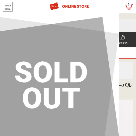
script>
0
5,500円(税込)以上
メールマガジンの登録で
のご購入で送料を弊社負担で
お得な情報GET!
お届けいたします
新着商品
メンズ
ウィメンズ
SNS掲載
おすすめ
>
>
ヘインズ
MEN'S
ボトムス
大きいサイズ 【2枚組】ボクサーブリーフ 26SS グローバル
バリューライン ヘインズ(HM6EG701K)