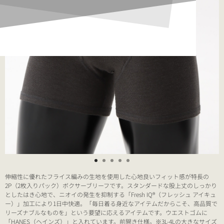
伸縮性に優れたフライス編みの生地を使用した心地良いフィット感が特長の
2P（2枚入りパック）ボクサーブリーフです。スタンダードな股上丈のしっかり
としたはき心地で、ニオイの発生を抑制する「Fresh IQ®（フレッシュ アイキュ
ー）」加工により1日中快適。「毎日着る身近なアイテムだからこそ、高品質で
リーズナブルなものを」という要望に応えるアイテムです。ウエストゴムに
「HANES（ヘインズ）」と入れています。前開き仕様。※3L-4Lの大きなサイズ