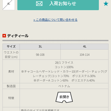
4L
> この商品について問い合わせる
サイズ
3L
4L
ウエストの
98-108
104-114
目安 (cm)
28/1 フライス
コットン100%
素材
※チャコールヘザー×レッド・カラー10(ボーダー)・チェック(グ
レーチェック)コットン70% ポリエステル30%
※ボーダーA コットン60% ポリエステル40%
製造国
ベトナム
特徴
商品のサイズは日本規格です。