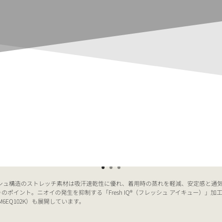
シュ構造のストレッチ素材は吸汗速乾性に優れ、着用時の蒸れを軽減、安定感と通気
イント。ニオイの発生を抑制する「Fresh IQ®（フレッシュ アイキュー）」加工
6EQ102K）も展開しています。