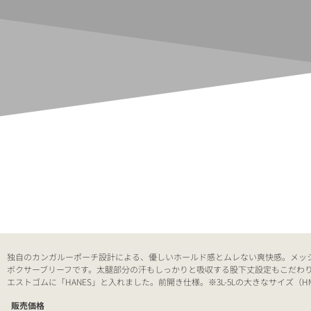
独自のカンガルーポーチ設計による、優しいホールド感とムレない爽快感。メッ
ボクサーブリーフです。太腿部分の汗もしっかりと吸収する股下丈設定もこだわりのポ
エストゴムに「HANES」と入れました。前開き仕様。※3L-5Lの大きなサイズ（HM
販売価格