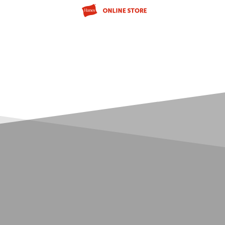
5,500円(税込)以上
メールマガジンの登録で
のご購入で送料を弊社負担で
お得な情報GET!
お届けいたします
ウィメンズ
Q102)