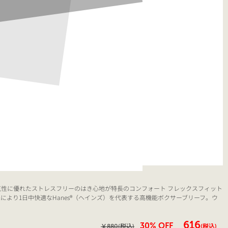
性に優れたストレスフリーのはき心地が特長のコンフォート フレックスフィット
により1日中快適なHanes®（ヘインズ）を代表する高機能ボクサーブリーフ。ウ
￥616
30% OFF
￥880
(税込)
(税込)