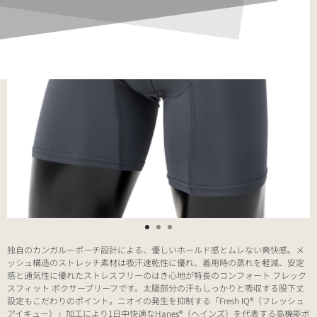
独自のカンガルーポーチ設計による、優しいホールド感とムレない爽快感。メ
ッシュ構造のストレッチ素材は吸汗速乾性に優れ、着用時の蒸れを軽減、安定
感と通気性に優れたストレスフリーのはき心地が特長のコンフォート フレック
スフィット ボクサーブリーフです。太腿部分の汗もしっかりと吸収する股下丈
設定もこだわりのポイント。ニオイの発生を抑制する「Fresh IQ®（フレッシュ
アイキュー）」加工により1日中快適なHanes®（ヘインズ）を代表する高機能ボ