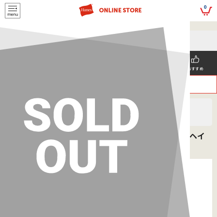
script>
0
5,500円(税込)以上
メールマガジンの登録で
のご購入で送料を弊社負担で
お得な情報GET!
お届けいたします
新着商品
メンズ
ウィメンズ
SNS掲載
おすすめ
>
>
ヘインズ
MEN'S
ボトムス
大きいサイズ COMFORT FLEX FIT ボクサーブリーフ ヘイ
ンズ(HM6EQ102K)