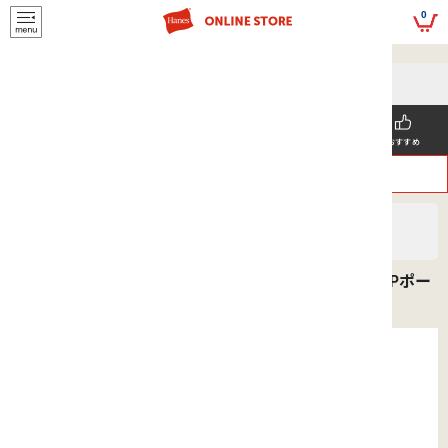
script>
0
5,500円(税込)以上
メールマガジンの登録で
のご購入で送料を弊社負担で
お得な情報GET!
お届けいたします
新着商品
メンズ
ウィメンズ
SNS掲載
おすすめ
>
>
ヘインズ
MEN'S
ボトムス
COMFORT FLEX FIT トータルサポートポーチ X-TEMPポー
チボクサーブリーフ 26SS ヘインズ(HM6EZ110)