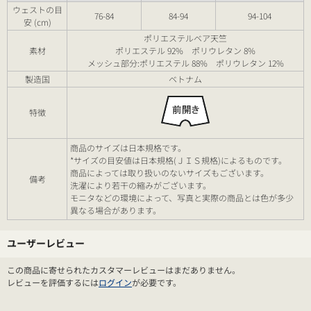
ウェストの目
76-84
84-94
94-104
安 (cm)
ポリエステルベア天竺
素材
ポリエステル 92% ポリウレタン 8%
メッシュ部分:ポリエステル 88% ポリウレタン 12%
製造国
ベトナム
特徴
商品のサイズは日本規格です。
*サイズの目安値は日本規格(ＪＩＳ規格)によるものです。
商品によっては取り扱いのないサイズもございます。
備考
洗濯により若干の縮みがございます。
モニタなどの環境によって、写真と実際の商品とは色が多少
異なる場合があります。
ユーザーレビュー
この商品に寄せられたカスタマーレビューはまだありません。
レビューを評価するには
ログイン
が必要です。