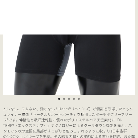
ムレない、スレない、動かない！Hanes®（ヘインズ）が特許を取得したメッシ
ュライナー構造「トータルサポートポーチ」を採用したポーチボクサーブリー
フ®です。伸縮性と吸汗速乾性に優れたポリエステルベア天竺素材に「X-
TEMP®（エックステンプ）」テクノロジーによるクールダウン機能を備え、ハ
ンモック状の空間に局部がすっぽりと包みこまれるように収まり1日中抜群
の“ポジション”キープを実現。その結果内腿との接触による擦れを防ぎ、また摩