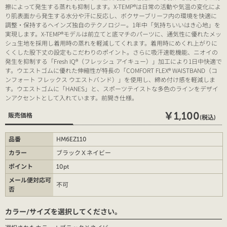
擦によって発生する蒸れも抑制します。X-TEMP®は日常の活動や気温の変化によ
り肌表面から発生する水分や汗に反応し、ボクサーブリーフ内の環境を快適に
調整・保持するヘインズ独自のテクノロジー。1年中「気持ちいいはき心地」を
実現します。X-TEMP®モデルは前立てと底マチのパーツに、通気性に優れたメッ
シュ生地を採用し着用時の蒸れを軽減してくれます。着用時にめくれ上がりに
くくした股下丈の設定もこだわりのポイント。さらに吸汗速乾機能、ニオイの
発生を抑制する「Fresh IQ®（フレッシュ アイキュー）」加工により1日中快適で
す。ウエストゴムに優れた伸縮性が特長の「COMFORT FLEX® WAISTBAND（コ
ンフォート フレックス ウエストバンド）」を使用し、締め付け感を軽減しま
す。ウエストゴムに「HANES」と、スポーツテイストな多色のラインをデザイ
ンアクセントとして入れています。前開き仕様。
￥1,100
販売価格
(税込)
品番
HM6EZ110
カラー
ブラックＸネイビー
ポイント
10pt
メール便対応可
不可
否
カラー/サイズを選択してください。