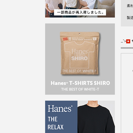
素
製
_">