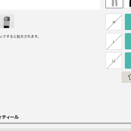
M
ックすると拡大されます。
L
LL