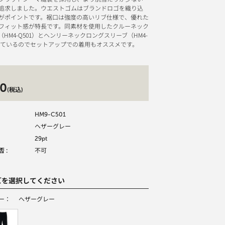
追求しました。ウエストゴムはブランドロゴを織り込
がポイントです。裾口は強度の高いリブ仕様で、優れた
フィット感が特長です。同素材を使用したクルーネック
HM4-Q501）とヘンリーネックロングスリーブ（HM4-
開しているのでセットアップでの着用もオススメです。
0
(税込)
HM9-C501
ヘザーグレー
29pt
 :
不可
ズを選択してください
ー：
ヘザーグレー