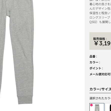
着心地の良さを
んだデザイン性
保温性と程良い
ロングスリーブ（
Q502）も展
販売価格 :
￥3,19
品番 :
カラー :
ポイント :
メール便対応可否
カラー/サイ
選択されたカラ