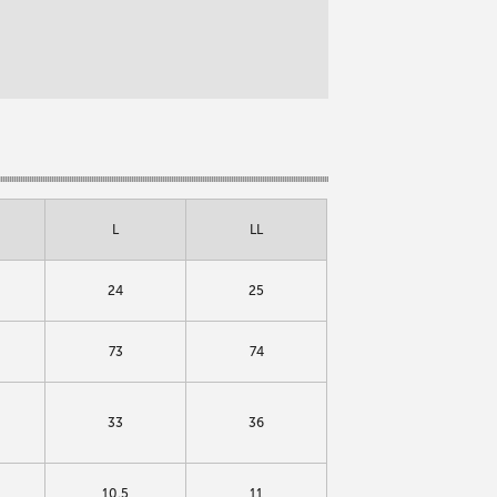
L
LL
24
25
73
74
33
36
10.5
11