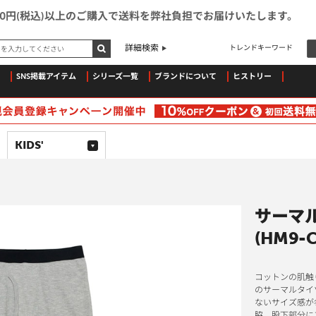
500円(税込)以上のご購入で送料を弊社負担でお届けいたします。
ドを入力してください
詳細検索
トレンドキーワード
SNS掲載アイテム
シリーズ一覧
ブランドについて
ヒストリー
KIDS'
サーマル
(HM9-C
コットンの肌触
のサーマルタイ
ないサイズ感が
脇、股下部分に