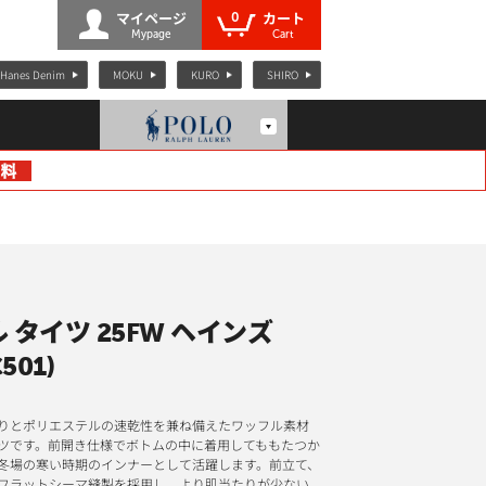
0
マイページ
カート
Mypage
Cart
Hanes Denim
MOKU
KURO
SHIRO
 タイツ 25FW ヘインズ
501)
りとポリエステルの速乾性を兼ね備えたワッフル素材
ツです。前開き仕様でボトムの中に着用してももたつか
冬場の寒い時期のインナーとして活躍します。前立て、
フラットシーマ縫製を採用し、より肌当たりが少ない