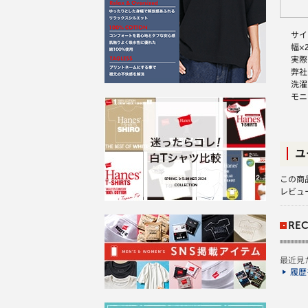
サイ
幅×
実際
弊社
洗濯
モニ
ユ
この商
レビュ
REC
最近見
履歴