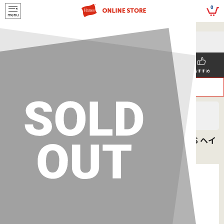
script>
0
5,500円(税込)以上
メールマガジンの登録で
のご購入で送料を弊社負担で
お得な情報GET!
お届けいたします
新着商品
メンズ
ウィメンズ
SNS掲載
おすすめ
>
>
ヘインズ
MEN'S
ソックス
3足組 ショートレングスソックス【ノンパイル】26SS ヘイ
ンズ(HMSCB301)