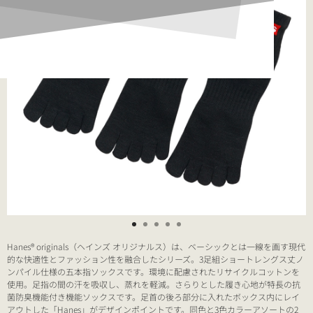
Hanes® originals（ヘインズ オリジナルス）は、ベーシックとは一線を画す現代
的な快適性とファッション性を融合したシリーズ。3足組ショートレングス丈ノ
ンパイル仕様の五本指ソックスです。環境に配慮されたリサイクルコットンを
使用。足指の間の汗を吸収し、蒸れを軽減。さらりとした履き心地が特長の抗
菌防臭機能付き機能ソックスです。足首の後ろ部分に入れたボックス内にレイ
アウトした「Hanes」がデザインポイントです。同色と3色カラーアソートの2