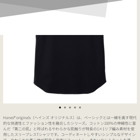
Hanes® originals（ヘインズ オリジナルス）は、ベーシックとは一線を画す現代
的な快適性とファッション性を融合したシリーズ。コットン100％の伸縮性に富
んだ「第二の肌」と呼ばれるやわらかな肌触りが特長の1×1リブ編み素材を使
用したスリーブレスTシャツです。コーディネートしやすいシンプルなデザイン
で、やわらかな着心地が程良く身体にフィットし、きれいなシルエットを演