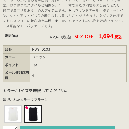
出。さまざまなスタイルと相性がよく、一枚で着たり羽織ものと合わせたり、
通年で着回せるおすすめのアイテムです。裾はラウンドテール仕様でタックイ
ン、タックアウトどちらの着こなしも楽しむことができます。タグレス仕様で
ストレスフリーの着心地を実現しました。ちょっとした小物を収納できるリユ
ース可能なエコパッケージです。
￥1,694
販売価格
30% OFF
￥2,420
(税込)
(税込)
品番
HW3-D103
カラー
ブラック
ポイント
7pt
メール便対応可
不可
否
カラー/サイズを選択してください。
選択されたカラー：ブラック