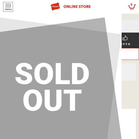
script>
0
5,500円(税込)以上
メールマガジンの登録で
のご購入で送料を弊社負担で
お得な情報GET!
お届けいたします
新着商品
メンズ
ウィメンズ
SNS掲載
おすすめ
>
>
ヘインズ
WOMEN'S
トップス
Hanes originals スリーブレスTシャツ 26SS ヘインズ
(HW3-D103)