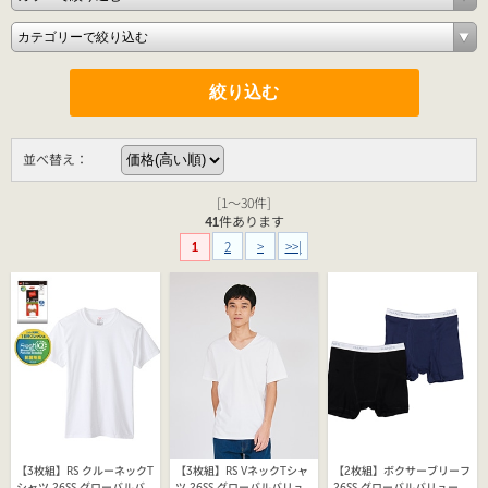
並べ替え：
[1～30件]
41
件あります
2
>
>>|
1
【3枚組】RS クルーネックT
【3枚組】RS VネックTシャ
【2枚組】ボクサーブリーフ