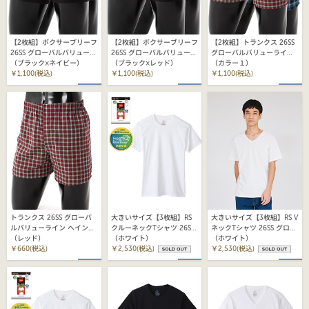
【2枚組】ボクサーブリーフ
【2枚組】ボクサーブリーフ
【2枚組】トランクス 26SS
26SS グローバルバリューラ
26SS グローバルバリューラ
グローバルバリューライン
イン ヘインズ(HM6EG701)
（ブラック×ネイビー）
イン ヘインズ(HM6EG701)
（ブラック×レッド）
ヘインズ(HM8ET701)
（カラー１）
￥1,100(税込)
￥1,100(税込)
￥1,100(税込)
トランクス 26SS グローバ
大きいサイズ【3枚組】RS
大きいサイズ【3枚組】RS V
ルバリューライン ヘインズ
クルーネックTシャツ 26SS
ネックTシャツ 26SS グロー
(HM8ET201)
（レッド）
グローバルバリューライン
（ホワイト）
バルバリューライン ヘイン
（ホワイト）
￥660(税込)
ヘインズ (HM1EY701)
￥2,530(税込)
ズ (HM1EY703)
￥2,530(税込)