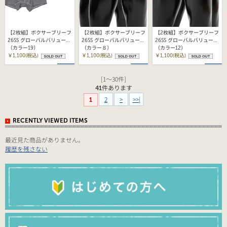
【2枚組】ボクサーブリーフ
【2枚組】ボクサーブリーフ
【2枚組】ボクサーブリーフ
26SS グローバルバリューラ
26SS グローバルバリューラ
26SS グローバルバリューラ
イン ヘインズ(HM6EG702)
（カラー19）
イン ヘインズ(HM6EG702)
（カラー８）
イン ヘインズ(HM6EG702)
（カラー12）
￥1,100(税込)
￥1,100(税込)
￥1,100(税込)
[1～30件]
41
件あります
2
>
>>|
1
RECENTLY VIEWED ITEMS
最近見た商品がありません。
履歴を残さない