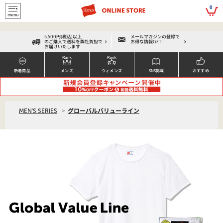
script>
0
5,500円(税込)以上
メールマガジンの登録で
のご購入で送料を弊社負担で
お得な情報GET!
お届けいたします
新着商品
メンズ
ウィメンズ
SNS掲載
おすすめ
>
MEN'S SERIES
グローバルバリューライン