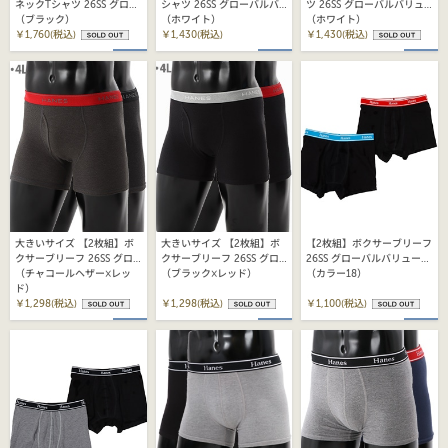
ネックTシャツ 26SS グロー
シャツ 26SS グローバルバ
ツ 26SS グローバルバリュ
バルバリューライン ヘイン
（ブラック）
リューライン ヘインズ
（ホワイト）
ーライン ヘインズ
（ホワイト）
ズ (HM1EY704)
￥1,760(税込)
(HM1EY702)
￥1,430(税込)
(HM1EY704)
￥1,430(税込)
大きいサイズ 【2枚組】ボ
大きいサイズ 【2枚組】ボ
【2枚組】ボクサーブリーフ
クサーブリーフ 26SS グロ
クサーブリーフ 26SS グロ
26SS グローバルバリューラ
ーバルバリューライン ヘイ
（チャコールヘザー×レッ
ーバルバリューライン ヘイ
（ブラック×レッド）
イン ヘインズ(HM6EG702)
（カラー18）
ンズ(HM6EG701K)
ド）
ンズ(HM6EG701K)
￥1,298(税込)
￥1,298(税込)
￥1,100(税込)