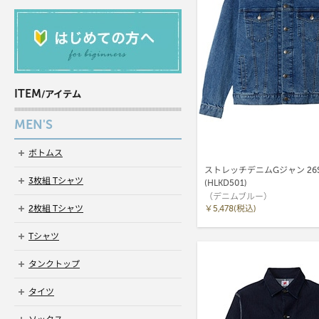
ITEM
/アイテム
MEN'S
ボトムス
ストレッチデニムGジャン 26
3枚組 Tシャツ
(HLKD501)
（デニムブルー）
￥5,478(税込)
2枚組 Tシャツ
Tシャツ
タンクトップ
タイツ