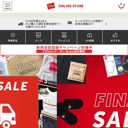
script>
0
5,500円(税込)以上
メールマガジンの登録で
のご購入で送料を弊社負担で
お得な情報GET!
お届けいたします
新着商品
メンズ
ウィメンズ
SNS掲載
おすすめ