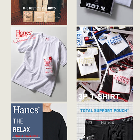
2026/03/27
【NEW ARRIVAL】3月27日(金)10:00より発売開始 スタイリスト・百々
千晴氏とのコラボレーション第二弾
2026/03/23
【NEW ARRIVAL】3月24日(火)より発売開始 Hanes x vaultroom コラボ
レーションモデル
2026/03/05
【NEW ARRIVAL】PEANUTS×ビーフィー
2026/02/26
【INFORMATION】利用規約改定に伴うお知らせ
2026/02/20
【NEW ARRIVAL】Hanes MOKU Debut！
2026/02/10
【再入荷】ヘインズ「Hanes T-SHIRTS KURO(R)」ロングTシャツ再入
荷！
2018/12/07
【INFORMATION】入荷お知らせ機能を追加しました