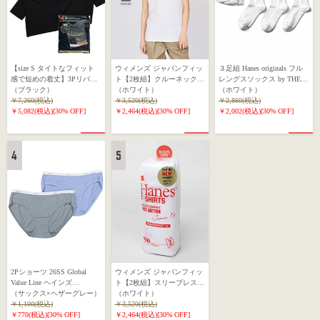
【size S タイトなフィット
ウィメンズ ジャパンフィッ
３足組 Hanes originals フル
感で短めの着丈】3Pリバー
ト【2枚組】クルーネックT
レングスソックス by THE
シブルクルーネックTシャツ
（ブラック）
シャツ 5.3oz 26SS Japan Fit
（ホワイト）
DODO JEAN 26SS ヘインズ
（ホワイト）
by THE DODO JEAN 26SS
￥7,260(税込)
for HER ヘインズ(HW5310)
￥3,520(税込)
(HWSCD102)
￥2,860(税込)
ヘインズ(HW1-D702)
￥5,082(税込)
[30% OFF]
￥2,464(税込)
[30% OFF]
￥2,002(税込)
[30% OFF]
2Pショーツ 26SS Global
ウィメンズ ジャパンフィッ
Value Line ヘインズ
ト【2枚組】スリーブレスT
（HW6EX702)
（サックス×ヘザーグレー）
シャツ 5.3oz 26SS Japan Fit
（ホワイト）
￥1,100(税込)
for HER ヘインズ(HW5317)
￥3,520(税込)
￥770(税込)
[30% OFF]
￥2,464(税込)
[30% OFF]