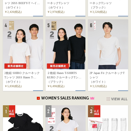
ャツ 26SS BEEFY-T ヘイン
ーネックTシャツ
ーネックTシャツ
ズ(HM1-D001)
（ホワイト）
（ホワイト）
（ブラック）
￥2,420(税込)
￥2,970(税込)
￥3,520(税込)
2枚組 SHIRO クルーネック
２枚組 Hanes T-SHIRTS
2P Japan Fit クルーネックT
Tシャツ 26SS Hanes T-
KURO クルーネックTシャ
シャツ
SHIRTS SHIRO (HM1-D701)
（ホワイト）
ツ 26SS ヘインズ(HM1-
（ブラック）
（ホワイト）
￥5,830(税込)
D702)
￥6,490(税込)
￥3,520(税込)
WOMEN'S SALES RANKING
VIEW ALL