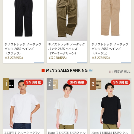
チノストレッチ ノータック
チノストレッチ ノータック
チノストレッチ ノータック
パンツ 26SS ヘインズ
パンツ 26SS ヘインズ
パンツ 26SS ヘインズ
(HLKD201)
（ブラック）
(HLKD201)
（アーミーグリーン）
(HLKD201)
（ベージュ）
￥3,278(税込)
￥3,278(税込)
￥3,278(税込)
MEN'S SALES RANKING
VIEW ALL
BEEFY-T クルーネックTシ
Hanes T-SHIRTS SHIRO クル
Hanes T-SHIRTS KURO クル