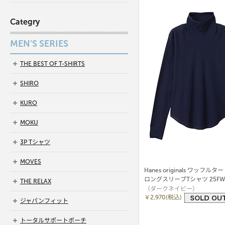
Categry
MEN'S SERIES
THE BEST OF T-SHIRTS
SHIRO
KURO
MOKU
3P Tシャツ
MOVES
Hanes originals ワッフ
ロングスリーブTシャツ 25F
THE RELAX
（ダークネイビー）
(HW4-C502)
￥2,970(税込)
ジャパンフィット
トータルサポートポーチ