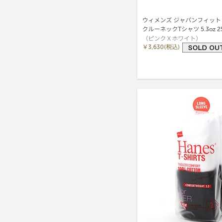
ウィメンズ ジャパンフィット
クルーネックTシャツ 5.3oz 25SS J
（ピンクＸホワイト）
Fit for HER ヘインズ(HW5320
￥3,630(税込)