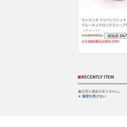
ウィメンズ ジャパンフィット
クルーネックロングスリーブ
（アソート）
5.3oz 25FW Japan Fit for 
(HW5440)
￥4,400(税込)
￥3,080(税込)
[30% OFF]
RECENTLY ITEM
最近見た商品がありません。
履歴を残さない