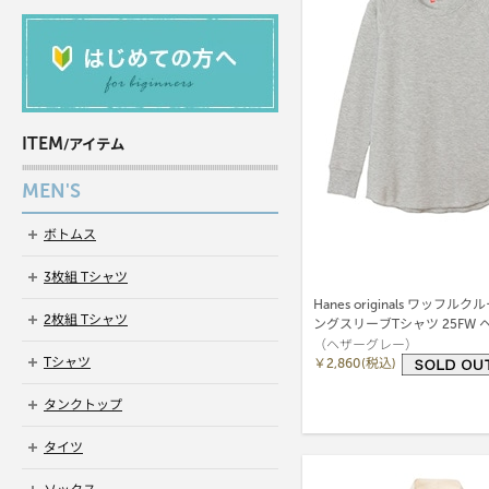
ITEM
/アイテム
MEN'S
ボトムス
3枚組 Tシャツ
Hanes originals ワッフ
2枚組 Tシャツ
ングスリーブTシャツ 25FW 
（ヘザーグレー）
(HW4-C501)
Tシャツ
￥2,860(税込)
タンクトップ
タイツ