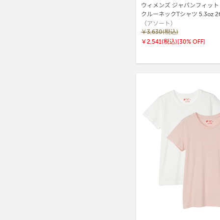
ウィメンズ ジャパンフィット
クルーネックTシャツ 5.3oz 26SS J
（アソート）
Fit for HER ヘインズ(HW5320
￥3,630(税込)
￥2,541(税込)
[30% OFF]