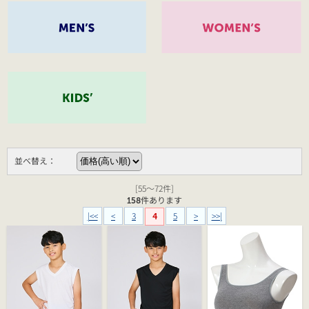
並べ替え：
[55～72件]
158
件あります
|<<
<
3
5
>
>>|
4