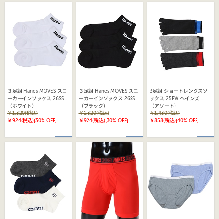
３足組 Hanes MOVES スニ
３足組 Hanes MOVES スニ
3足組 ショートレングスソ
ーカーインソックス 26SS
ーカーインソックス 26SS
ックス 25FW ヘインズ
ヘインズ(HMSCD403)
（ホワイト）
ヘインズ(HMSCD403)
（ブラック）
(HMSCX301)
（アソート）
￥1,320(税込)
￥1,320(税込)
￥1,430(税込)
￥924(税込)
[30% OFF]
￥924(税込)
[30% OFF]
￥858(税込)
[40% OFF]