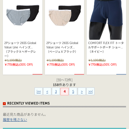
2Pショーツ 26SS Global
2Pショーツ 26SS Global
COMFORT FLEX FIT トータ
Value Line ヘインズ
Value Line ヘインズ
ルサポートポーチ ショート
（HW6EX702)
（ブラックＸヘザーグレ
（HW6EX702)
（ベージュＸブラック）
ボクサーブリーフ 26SS ヘ
（ネイビー）
ー）
インズ(HM6EW103)
￥1,100(税込)
￥1,100(税込)
￥1,100(税込)
￥770(税込)
[30% OFF]
￥770(税込)
[30% OFF]
￥770(税込)
[30% OFF]
[55～72件]
158
件あります
|<<
<
3
5
>
>>|
4
RECENTLY VIEWED ITEMS
最近見た商品がありません。
履歴を残さない