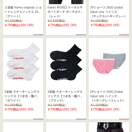
３足組 Hanes originals ショ
Hanes MOVES トータルサ
2Pショーツ 26SS Global
ートレングスソックス 26SS
ポートポーチ ポーチボクサ
Value Line ヘインズ
ヘインズ(HBSCD301)
（アソート）
ーブリーフ 26SS ヘインズ
（レッド）
（HW6EX702)
（サックス×ヘザーグレー）
￥1,100(税込)
(HM6ED107)
￥1,100(税込)
￥1,100(税込)
￥770(税込)
[30% OFF]
￥770(税込)
[30% OFF]
￥770(税込)
[30% OFF]
3足組 クオーターレングス
3足組 クオーターレングス
2Pショーツ 26SS Global
ソックス【つま先・踵パイ
ソックス【つま先・踵パイ
Value Line ヘインズ
ル】26SS ヘインズ
（ホワイト）
ル】 26SS ヘインズ
（ブラック）
（HW6EX702)
（ヘザーグレーＸレッド）
(HBSCB201)
￥1,100(税込)
(HBSCB201)
￥1,100(税込)
￥1,100(税込)
￥770(税込)
[30% OFF]
￥770(税込)
[30% OFF]
￥770(税込)
[30% OFF]