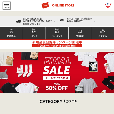
script>
0
5,500円(税込)以上
メールマガジンの登録で
のご購入で送料を弊社負担で
お得な情報GET!
お届けいたします
新着商品
メンズ
ウィメンズ
SNS掲載
おすすめ