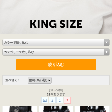
並べ替え：
[31～52件]
52
件あります
|<<
<
1
2