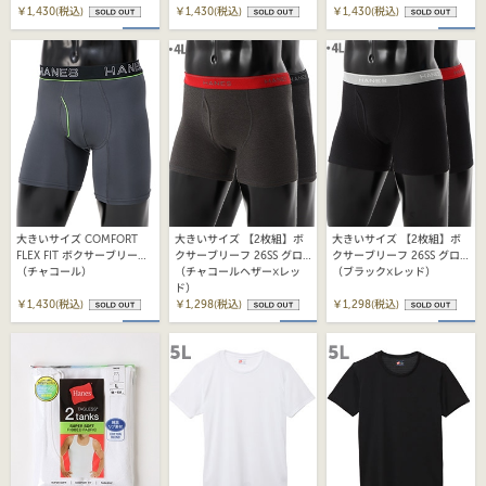
(HM6EQ101K)
￥1,430(税込)
(HM6ET102K)
￥1,430(税込)
(HM6EQ102K)
￥1,430(税込)
大きいサイズ COMFORT
大きいサイズ 【2枚組】ボ
大きいサイズ 【2枚組】ボ
FLEX FIT ボクサーブリーフ
クサーブリーフ 26SS グロ
クサーブリーフ 26SS グロ
ヘインズ(HM6EQ102K)
（チャコール）
ーバルバリューライン ヘイ
（チャコールヘザー×レッ
ーバルバリューライン ヘイ
（ブラック×レッド）
ンズ(HM6EG701K)
ド）
ンズ(HM6EG701K)
￥1,430(税込)
￥1,298(税込)
￥1,298(税込)