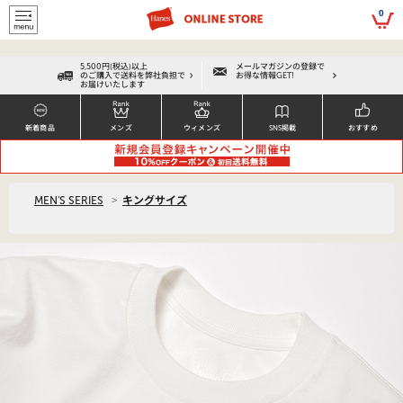
script>
0
5,500円(税込)以上
メールマガジンの登録で
のご購入で送料を弊社負担で
お得な情報GET!
お届けいたします
新着商品
メンズ
ウィメンズ
SNS掲載
おすすめ
>
MEN'S SERIES
キングサイズ