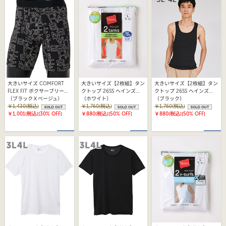
大きいサイズ COMFORT
大きいサイズ【2枚組】タン
大きいサイズ【2枚組】タン
FLEX FIT ボクサーブリーフ
クトップ 26SS ヘインズ
クトップ 26SS ヘインズ
25FW ヘインズ
（ブラックＸベージュ）
(HM2EZ701)
（ホワイト）
(HM2EZ701)
（ブラック）
(HM6EW111K)
￥1,430(税込)
￥1,760(税込)
￥1,760(税込)
￥1,001(税込)
[30% OFF]
￥880(税込)
[50% OFF]
￥880(税込)
[50% OFF]